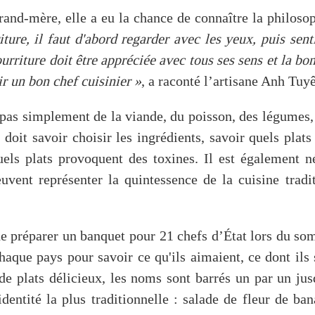
grand-mère, elle a eu la chance de connaître la philoso
ture, il faut d'abord regarder avec les yeux, puis sent
rriture doit être appréciée avec tous ses sens et la bon
ir un bon chef cuisinier »
, a raconté l’artisane Anh Tuyê
pas simplement de la viande, du poisson, des légumes, 
 doit savoir choisir les ingrédients, savoir quels plats
els plats provoquent des toxines. Il est également n
euvent représenter la quintessence de la cuisine trad
 de préparer un banquet pour 21 chefs d’État lors du 
aque pays pour savoir ce qu'ils aimaient, ce dont ils s
 de plats délicieux, les noms sont barrés un par un ju
’identité la plus traditionnelle : salade de fleur de ba