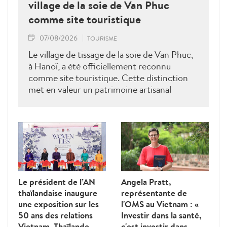
village de la soie de Van Phuc
comme site touristique
07/08/2026
TOURISME
Le village de tissage de la soie de Van Phuc,
à Hanoï, a été officiellement reconnu
comme site touristique. Cette distinction
met en valeur un patrimoine artisanal
millénaire et ouvre de nouvelles
perspectives pour le développement d’un
tourisme durable fondé sur la préservation
des savoir-faire traditionnels.
Le président de l’AN
Angela Pratt,
thaïlandaise inaugure
représentante de
une exposition sur les
l'OMS au Vietnam : «
50 ans des relations
Investir dans la santé,
Vietnam–Thaïlande
c'est investir dans