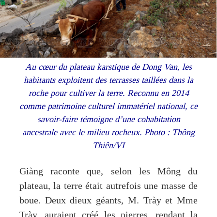
Au cœur du plateau karstique de Dong Van, les
habitants exploitent des terrasses taillées dans la
roche pour cultiver la terre. Reconnu en 2014
comme patrimoine culturel immatériel national, ce
savoir-faire témoigne d’une cohabitation
ancestrale avec le milieu rocheux. Photo : Thông
Thiên/VI
Giàng raconte que, selon les Mông du
plateau, la terre était autrefois une masse de
boue. Deux dieux géants, M. Trày et Mme
Trày, auraient créé les pierres, rendant la