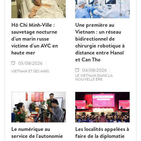
Hô Chi Minh-Ville :
Une première au
sauvetage nocturne
Vietnam : un réseau
d'un marin russe
bidirectionnel de
victime d'un AVC en
chirurgie robotique à
haute mer
distance entre Hanoï
et Can Tho
05/08/2026
04/08/2026
VIETNAM ET SES AMIS
LE VIETNAM DANS LA
NOUVELLE ÈRE
Le numérique au
Les localités appelées à
service de l'autonomie
faire de la diplomatie