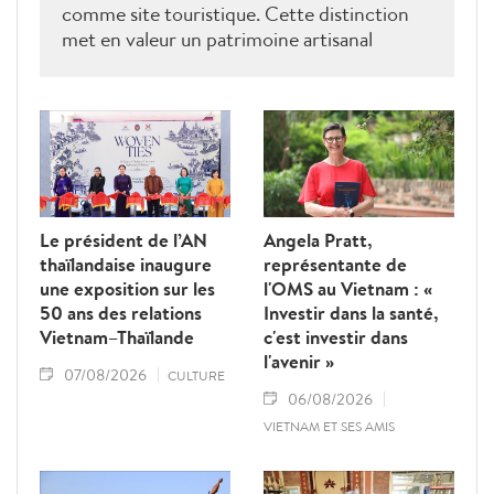
comme site touristique. Cette distinction
met en valeur un patrimoine artisanal
millénaire et ouvre de nouvelles
perspectives pour le développement d’un
tourisme durable fondé sur la préservation
des savoir-faire traditionnels.
Le président de l’AN
Angela Pratt,
thaïlandaise inaugure
représentante de
une exposition sur les
l'OMS au Vietnam : «
50 ans des relations
Investir dans la santé,
Vietnam–Thaïlande
c'est investir dans
l'avenir »
07/08/2026
CULTURE
06/08/2026
VIETNAM ET SES AMIS